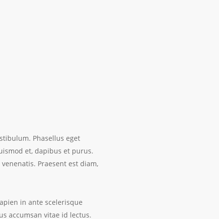
estibulum. Phasellus eget
euismod et, dapibus et purus.
u venenatis. Praesent est diam,
sapien in ante scelerisque
mus accumsan vitae id lectus.