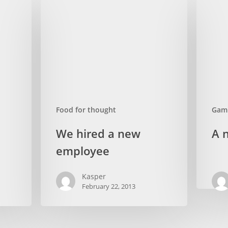
Food for thought
Gam
We
A
We hired a new
A n
hired
new
employee
a
office
new
location
Kasper
employee
February 22, 2013