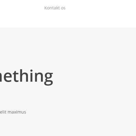
Kontakt os
mething
 velit maximus