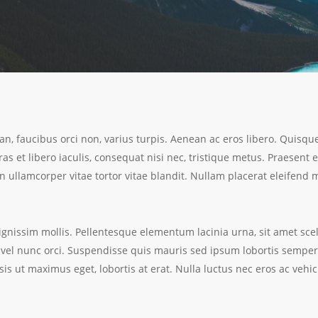
an, faucibus orci non, varius turpis. Aenean ac eros libero. Quisqu
ras et libero iaculis, consequat nisi nec, tristique metus. Praesent 
 ullamcorper vitae tortor vitae blandit. Nullam placerat eleifend 
ignissim mollis. Pellentesque elementum lacinia urna, sit amet scel
 vel nunc orci. Suspendisse quis mauris sed ipsum lobortis semper
sis ut maximus eget, lobortis at erat. Nulla luctus nec eros ac vehi