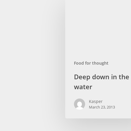
Food for thought
Deep
Deep down in the
down
water
in
the
Kasper
water
March 23, 2013