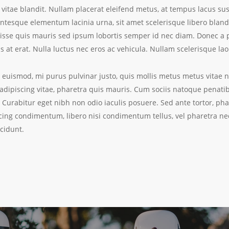
vitae blandit. Nullam placerat eleifend metus, at tempus lacus sus
entesque elementum lacinia urna, sit amet scelerisque libero blandi
disse quis mauris sed ipsum lobortis semper id nec diam. Donec a 
is at erat. Nulla luctus nec eros ac vehicula. Nullam scelerisque la
m euismod, mi purus pulvinar justo, quis mollis metus metus vitae n
ipiscing vitae, pharetra quis mauris. Cum sociis natoque penatib
Curabitur eget nibh non odio iaculis posuere. Sed ante tortor, phare
piscing condimentum, libero nisi condimentum tellus, vel pharetra ne
cidunt.