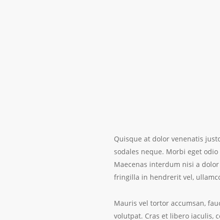
Quisque at dolor venenatis justo
sodales neque.
Morbi eget odio 
Maecenas interdum nisi a dolor f
fringilla in hendrerit vel, ullam
Mauris vel tortor accumsan, fauc
volutpat. Cras et libero iaculis